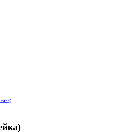
вейка)
ейка)