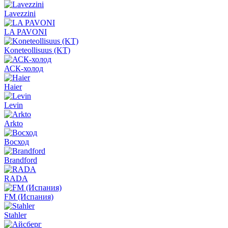
Lavezzini
LA PAVONI
Koneteollisuus (KT)
АСК-холод
Haier
Levin
Arkto
Восход
Brandford
RADA
FM (Испания)
Stahler