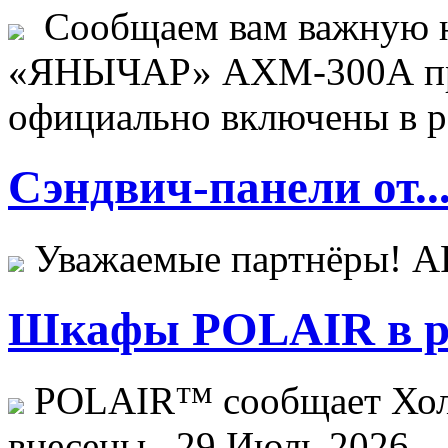
Сообщаем вам важную н
«ЯНЫЧАР» АХМ-300А пр
официально включены в ре
Сэндвич-панели от..
Уважаемые партнёры! 
Шкафы POLAIR в ре
POLAIR™ сообщает Хо
внесены...
29 Июль 2026