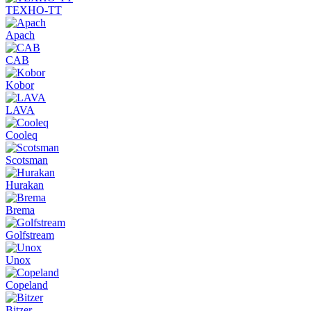
ТЕХНО-ТТ
Apach
CAB
Kobor
LAVA
Cooleq
Scotsman
Hurakan
Brema
Golfstream
Unox
Copeland
Bitzer