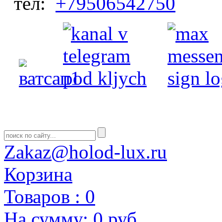
тел:
+79506542750
Zakaz@holod-lux.ru
Корзина
Товаров :
0
На сумму:
0 руб.