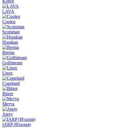
Kobor
LAVA
Cooleq
Scotsman
Hurakan
Brema
Golfstream
Unox
Copeland
Bitzer
Метта
Atesy
IARP (Италия)