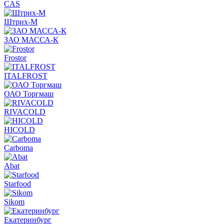
CAS
Штрих-М
ЗАО МАССА-К
Frostor
ITALFROST
ОАО Торгмаш
RIVACOLD
HICOLD
Carboma
Abat
Starfood
Sikom
Екатеринбург