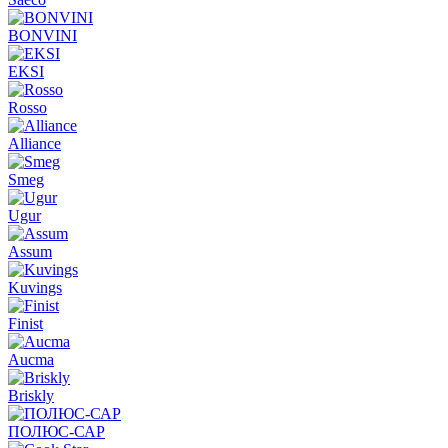
BONVINI
EKSI
Rosso
Alliance
Smeg
Ugur
Assum
Kuvings
Finist
Aucma
Briskly
ПОЛЮС-САР