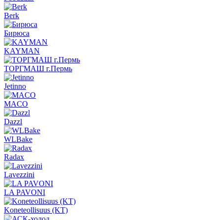
Berk
Бирюса
KAYMAN
ТОРГМАШ г.Пермь
Jetinno
MACO
Dazzl
WLBake
Radax
Lavezzini
LA PAVONI
Koneteollisuus (KT)