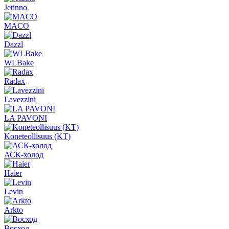
Jetinno
MACO
Dazzl
WLBake
Radax
Lavezzini
LA PAVONI
Koneteollisuus (KT)
АСК-холод
Haier
Levin
Arkto
Восход