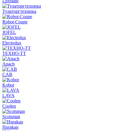
Luxstahl
Тулаторгтехника
Robot-Coupe
JOFEL
Electrolux
ТЕХНО-ТТ
Apach
CAB
Kobor
LAVA
Cooleq
Scotsman
Hurakan