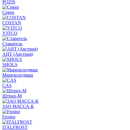
POZIS
Север
COSTAN
УЗТСО
Старатель
АНТ (Австрия)
SHOLS
Марихолодмаш
CAS
Штрих-М
ЗАО МАССА-К
Frostor
ITALFROST