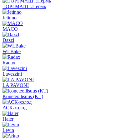
ТОРГМАШ г.Пермь
Jetinno
MACO
Dazzl
WLBake
Radax
Lavezzini
LA PAVONI
Koneteollisuus (KT)
АСК-холод
Haier
Levin