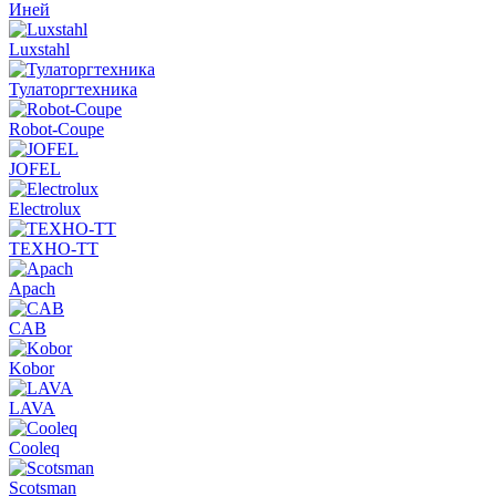
Иней
Luxstahl
Тулаторгтехника
Robot-Coupe
JOFEL
Electrolux
ТЕХНО-ТТ
Apach
CAB
Kobor
LAVA
Cooleq
Scotsman