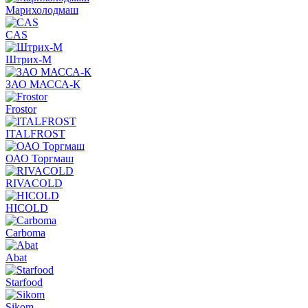
Марихолодмаш
CAS
Штрих-М
ЗАО МАССА-К
Frostor
ITALFROST
ОАО Торгмаш
RIVACOLD
HICOLD
Carboma
Abat
Starfood
Sikom