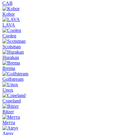
CAB
Kobor
LAVA
Cooleq
Scotsman
Hurakan
Brema
Golfstream
Unox
Copeland
Bitzer
Метта
Atesy