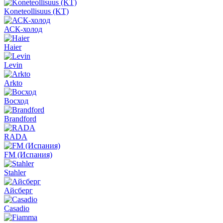
Koneteollisuus (KT)
АСК-холод
Haier
Levin
Arkto
Восход
Brandford
RADA
FM (Испания)
Stahler
Айсберг
Casadio