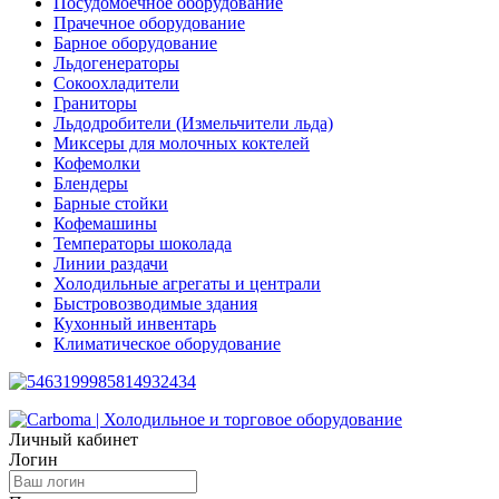
Посудомоечное оборудование
Прачечное оборудование
Барное оборудование
Льдогенераторы
Сокоохладители
Граниторы
Льдодробители (Измельчители льда)
Миксеры для молочных коктелей
Кофемолки
Блендеры
Барные стойки
Кофемашины
Температоры шоколада
Линии раздачи
Холодильные агрегаты и централи
Быстровозводимые здания
Кухонный инвентарь
Климатическое оборудование
Личный кабинет
Логин