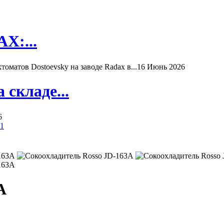
X:...
матов Dostoevsky на заводе Radax в...
16 Июнь 2026
складе...
6
x1
A