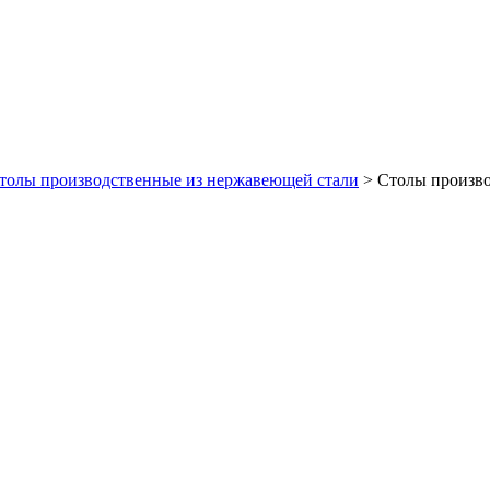
толы производственные из нержавеющей стали
>
Столы произво