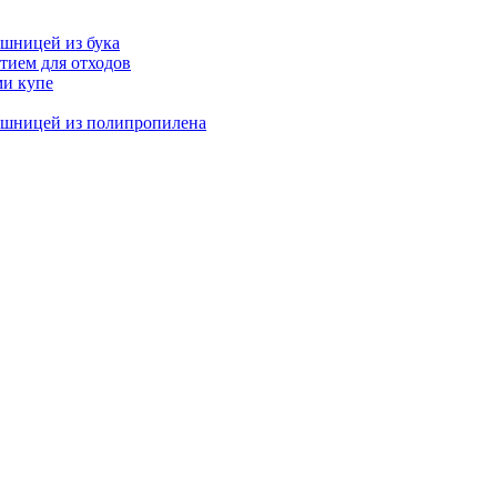
ешницей из бука
тием для отходов
ми купе
ешницей из полипропилена