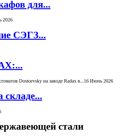
афов для...
ь 2026
ие СЭГЗ...
X:...
матов Dostoevsky на заводе Radax в...
16 Июнь 2026
складе...
6
нержавеющей стали