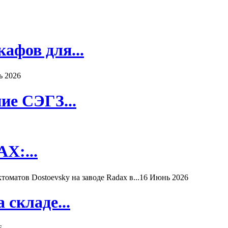
афов для...
ь 2026
ие СЭГЗ...
X:...
матов Dostoevsky на заводе Radax в...
16 Июнь 2026
складе...