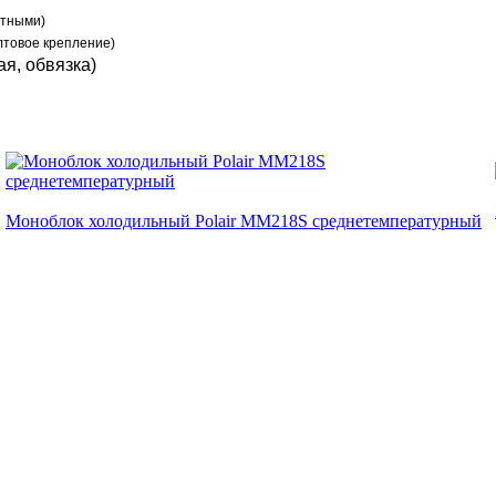
ытными)
лтовое крепление)
я, обвязка)
Моноблок холодильный Polair MM218S среднетемпературный