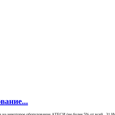
вание...
а некоторое оборудование АТЕСИ (не более 5% от всей...
31 И