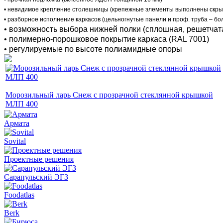
• невидимое крепление столешницы (крепежные элементы выполнены скр
• разборное исполнение каркасов (цельногнутые панели и проф. труба – бо
• возможность выбора нижней полки (сплошная, решетчата
• полимерно-порошковое покрытие каркаса (RAL 7001)
• регулируемые по высоте полиамидные опоры
Морозильный ларь Снеж с прозрачной стеклянной крышкой
МЛП 400
Армата
Sovital
Проектные решения
Сарапульский ЭГЗ
Foodatlas
Berk