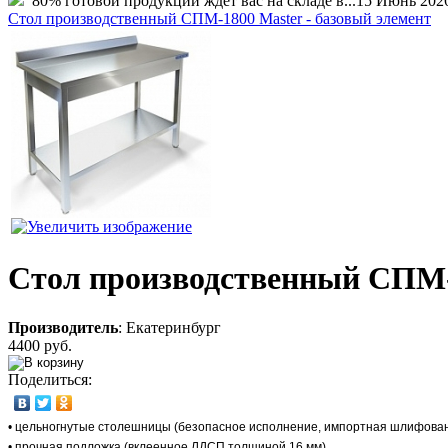
80% готовой продукции ждет вас на складе в...
15 Июнь 202
Стол производственный СПМ-1800 Master - базовый элемент
Стол производственный СПМ-6
Производитель
:
Екатеринбург
4400 руб.
Поделиться:
• цельногнутые столешницы (безопасное исполнение, импортная шлифова
• прочная подложка (вклеенное ЛДСП толщиной 16 мм)