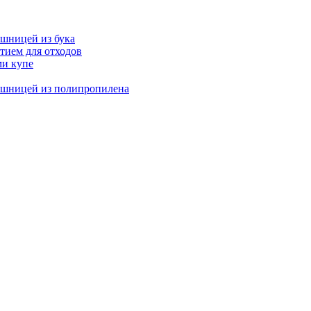
ешницей из бука
тием для отходов
ми купе
ешницей из полипропилена