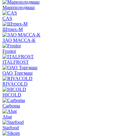
Марихолодмаш
CAS
Штрих-М
ЗАО МАССА-К
Frostor
ITALFROST
ОАО Торгмаш
RIVACOLD
HICOLD
Carboma
Abat
Starfood