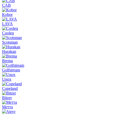
CAB
Kobor
LAVA
Cooleq
Scotsman
Hurakan
Brema
Golfstream
Unox
Copeland
Bitzer
Метта