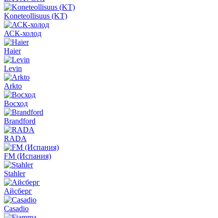
Koneteollisuus (KT)
АСК-холод
Haier
Levin
Arkto
Восход
Brandford
RADA
FM (Испания)
Stahler
Айсберг
Casadio