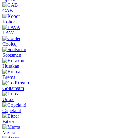
CAB
Kobor
LAVA
Cooleq
Scotsman
Hurakan
Brema
Golfstream
Unox
Copeland
Bitzer
Метта