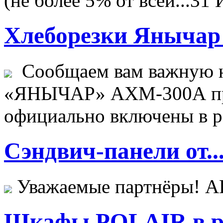
(не более 5% от всей...
31 
Хлеборезки Янычар 
Сообщаем вам важную н
«ЯНЫЧАР» АХМ-300А пр
официально включены в ре
Сэндвич-панели от..
Уважаемые партнёры! 
Шкафы POLAIR в ре