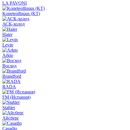
LA PAVONI
Koneteollisuus (KT)
АСК-холод
Haier
Levin
Arkto
Восход
Brandford
RADA
FM (Испания)
Stahler
Айсберг
Casadio