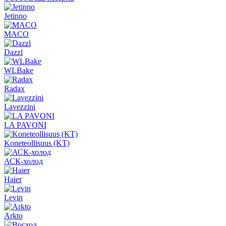
Jetinno
MACO
Dazzl
WLBake
Radax
Lavezzini
LA PAVONI
Koneteollisuus (KT)
АСК-холод
Haier
Levin
Arkto