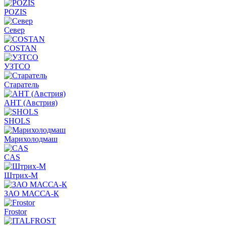
POZIS
Север
COSTAN
УЗТСО
Старатель
АНТ (Австрия)
SHOLS
Марихолодмаш
CAS
Штрих-М
ЗАО МАССА-К
Frostor