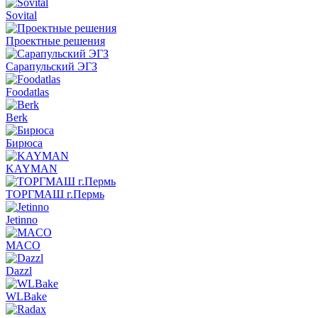
Sovital
Проектные решения
Сарапульский ЭГЗ
Foodatlas
Berk
Бирюса
KAYMAN
ТОРГМАШ г.Пермь
Jetinno
MACO
Dazzl
WLBake