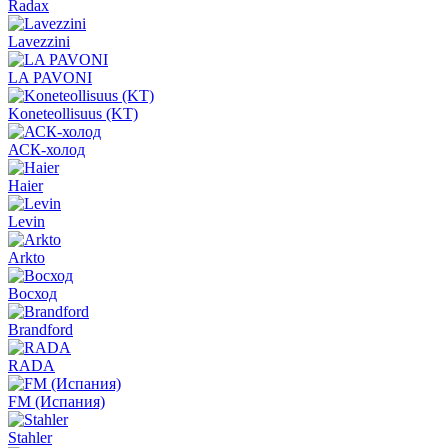
Radax
Lavezzini
LA PAVONI
Koneteollisuus (KT)
АСК-холод
Haier
Levin
Arkto
Восход
Brandford
RADA
FM (Испания)
Stahler