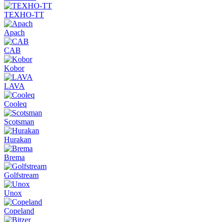
ТЕХНО-ТТ
Apach
CAB
Kobor
LAVA
Cooleq
Scotsman
Hurakan
Brema
Golfstream
Unox
Copeland