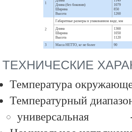
Длина
1149
1
Длина (без боковин)
1079
Ширина
850
Высота
1260
Габаритные размеры в упакованном виде, мм
Длина
1360
2
Ширина
1050
Высота
1120
3
Масса НЕТТО, кг не более
90
ТЕХНИЧЕСКИЕ ХАРА
Температура окружающе
Температурный диапазо
универсальная -