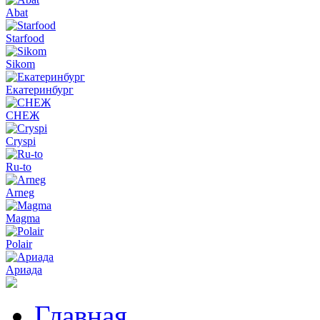
Abat
Starfood
Sikom
Екатеринбург
СНЕЖ
Cryspi
Ru-to
Arneg
Magma
Polair
Ариада
Главная