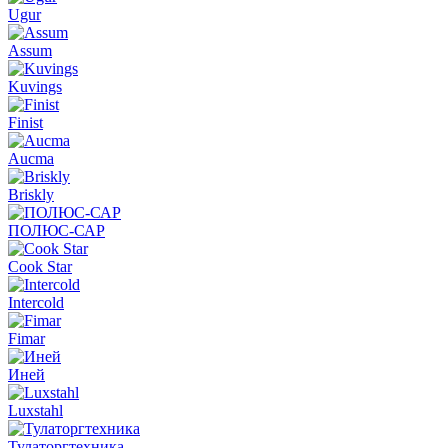
Ugur
Assum
Kuvings
Finist
Aucma
Briskly
ПОЛЮС-САР
Cook Star
Intercold
Fimar
Иней
Luxstahl
Тулаторгтехника