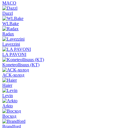
MACO
Dazzl
WLBake
Radax
Lavezzini
LA PAVONI
Koneteollisuus (KT)
АСК-холод
Haier
Levin
Arkto
Восход
Brandford