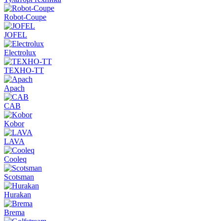
Robot-Coupe
JOFEL
Electrolux
ТЕХНО-ТТ
Apach
CAB
Kobor
LAVA
Cooleq
Scotsman
Hurakan
Brema