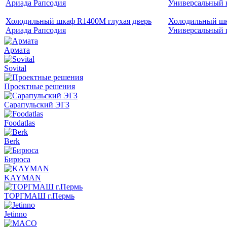
Холодильный шкаф R1400M глухая дверь
Холодильный ш
Ариада Рапсодия
Универсальный 
Армата
Sovital
Проектные решения
Сарапульский ЭГЗ
Foodatlas
Berk
Бирюса
KAYMAN
ТОРГМАШ г.Пермь
Jetinno