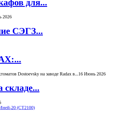
афов для...
ь 2026
ие СЭГЗ...
X:...
матов Dostoevsky на заводе Radax в...
16 Июнь 2026
складе...
6
Иней-20 (СТ2100)