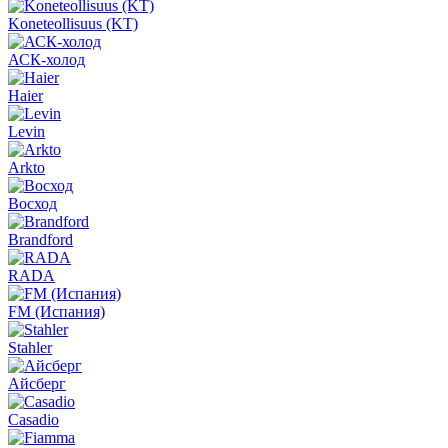
Koneteollisuus (KT)
АСК-холод
Haier
Levin
Arkto
Восход
Brandford
RADA
FM (Испания)
Stahler
Айсберг
Casadio