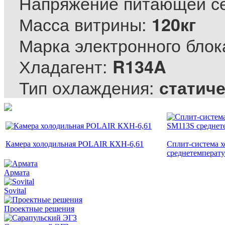
Напряжение питающей с
Масса витрины:
120кг
Марка электронного блок
Хладагент:
R134A
Тип охлаждения:
статич
Камера холодильная POLAIR КХН-6,61
Сплит-система 
среднетемперат
Армата
Sovital
Проектные решения