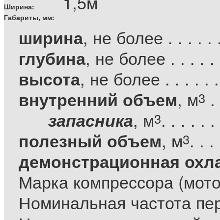
1,5м
Ширина:
Габариты, мм:
, не более . . . . . .
ширина
, не более . . . . . .
глубина
, не более . . . . . .
высота
, м
. 
внутренний объем
3
, м
. . . . . .
запасника
3
, м
. . .
полезный объем
3
демонстрационная охл
Марка компрессора (мото
Номинальная частота пе