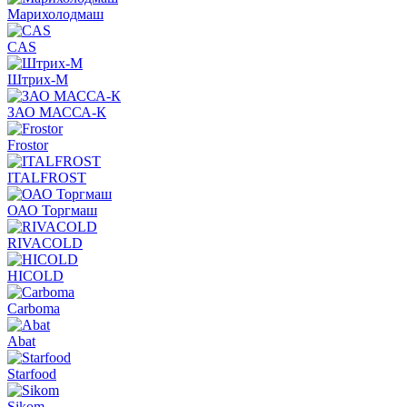
Марихолодмаш
CAS
Штрих-М
ЗАО МАССА-К
Frostor
ITALFROST
ОАО Торгмаш
RIVACOLD
HICOLD
Carboma
Abat
Starfood
Sikom