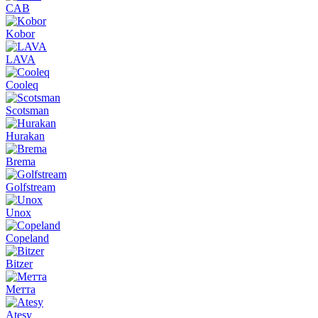
CAB
Kobor
LAVA
Cooleq
Scotsman
Hurakan
Brema
Golfstream
Unox
Copeland
Bitzer
Метта
Atesy