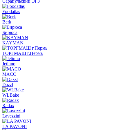
Сарапульский ЭГЗ
Foodatlas
Berk
Бирюса
KAYMAN
ТОРГМАШ г.Пермь
Jetinno
MACO
Dazzl
WLBake
Radax
Lavezzini
LA PAVONI