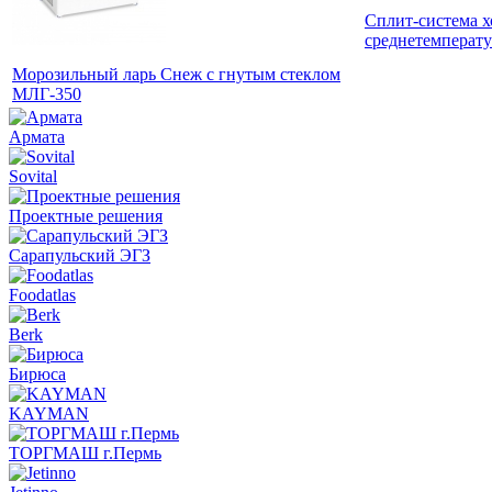
Сплит-система 
среднетемперат
Морозильный ларь Снеж с гнутым стеклом
МЛГ-350
Армата
Sovital
Проектные решения
Сарапульский ЭГЗ
Foodatlas
Berk
Бирюса
KAYMAN
ТОРГМАШ г.Пермь