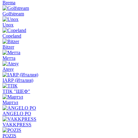
Brema
Golfstream
Unox
Copeland
Bitzer
Метта
Atesy
IARP (Италия)
ТПК "ШЕФ"
Мартэл
ANGELO PO
VAKKPRESS
POZIS