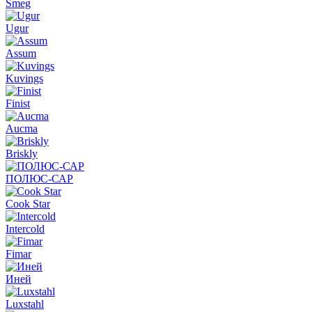
Smeg
Ugur
Assum
Kuvings
Finist
Aucma
Briskly
ПОЛЮС-САР
Cook Star
Intercold
Fimar
Иней
Luxstahl