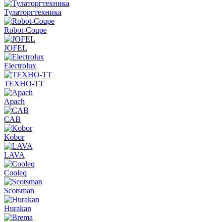
Тулаторгтехника
Robot-Coupe
JOFEL
Electrolux
ТЕХНО-ТТ
Apach
CAB
Kobor
LAVA
Cooleq
Scotsman
Hurakan