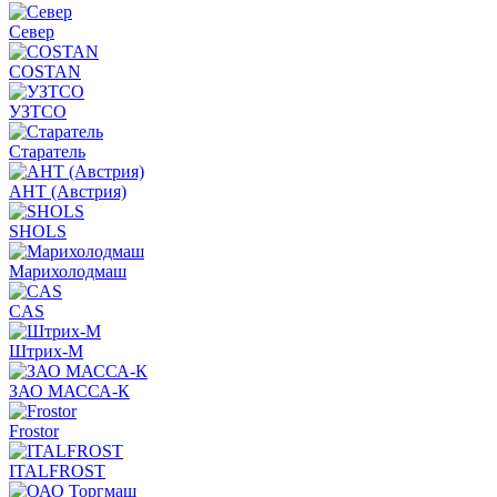
Север
COSTAN
УЗТСО
Старатель
АНТ (Австрия)
SHOLS
Марихолодмаш
CAS
Штрих-М
ЗАО МАССА-К
Frostor
ITALFROST