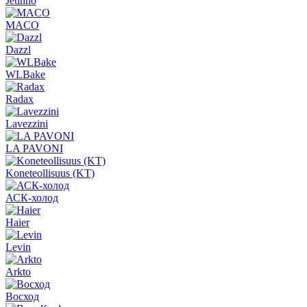
Jetinno
MACO
Dazzl
WLBake
Radax
Lavezzini
LA PAVONI
Koneteollisuus (KT)
АСК-холод
Haier
Levin
Arkto
Восход