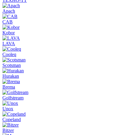
ТЕХНО-ТТ
Apach
CAB
Kobor
LAVA
Cooleq
Scotsman
Hurakan
Brema
Golfstream
Unox
Copeland
Bitzer