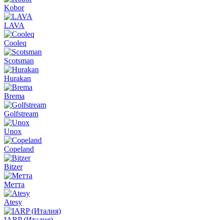
Kobor
LAVA
Cooleq
Scotsman
Hurakan
Brema
Golfstream
Unox
Copeland
Bitzer
Метта
Atesy
IARP (Италия)