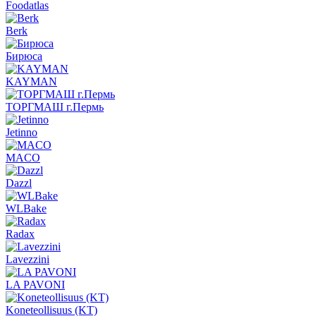
Foodatlas
Berk
Бирюса
KAYMAN
ТОРГМАШ г.Пермь
Jetinno
MACO
Dazzl
WLBake
Radax
Lavezzini
LA PAVONI
Koneteollisuus (KT)