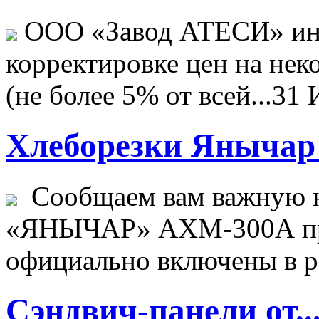
ООО «Завод АТЕСИ» ин
корректировке цен на не
(не более 5% от всей...
31 
Хлеборезки Янычар 
Сообщаем вам важную н
«ЯНЫЧАР» АХМ-300А пр
официально включены в ре
Сэндвич-панели от..