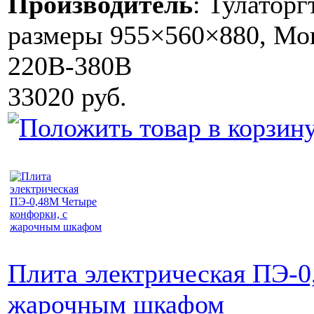
Производитель
:
Тулаторг
размеры 955×560×880, Мощ
220В-380В
33020 руб.
Плита электрическая ПЭ-0
жарочным шкафом