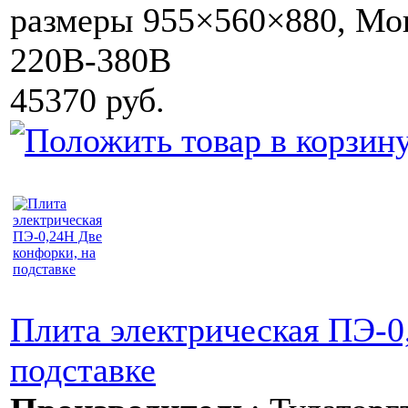
размеры 955×560×880, Мощ
220В-380В
45370 руб.
Плита электрическая ПЭ-0
подставке