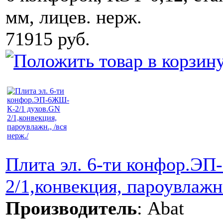
мм, лицев. нерж.
71915 руб.
Плита эл. 6-ти конфор.Э
2/1,конвекция, пароувлажн.
Производитель
:
Abat