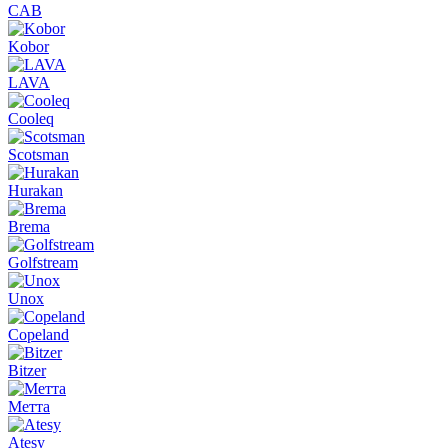
CAB
Kobor
LAVA
Cooleq
Scotsman
Hurakan
Brema
Golfstream
Unox
Copeland
Bitzer
Метта
Atesy