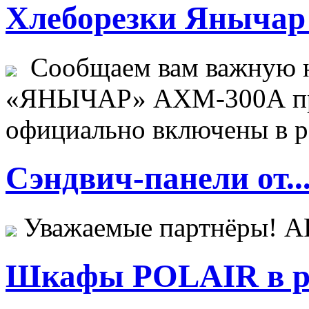
Хлеборезки Янычар 
Сообщаем вам важную н
«ЯНЫЧАР» АХМ-300А пр
официально включены в ре
Сэндвич-панели от..
Уважаемые партнёры! 
Шкафы POLAIR в ре