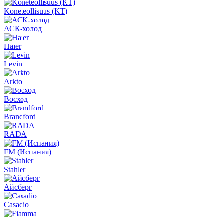
Koneteollisuus (KT)
АСК-холод
Haier
Levin
Arkto
Восход
Brandford
RADA
FM (Испания)
Stahler
Айсберг
Casadio