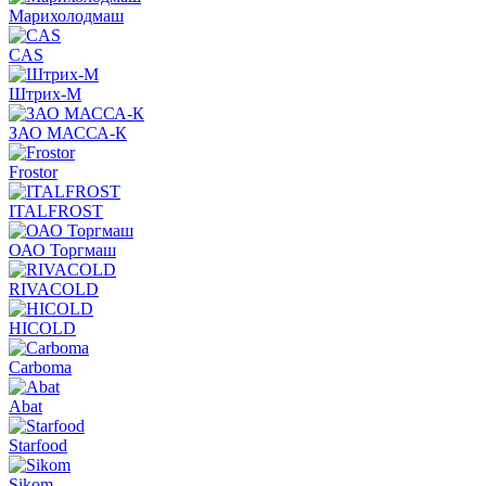
Марихолодмаш
CAS
Штрих-М
ЗАО МАССА-К
Frostor
ITALFROST
ОАО Торгмаш
RIVACOLD
HICOLD
Carboma
Abat
Starfood
Sikom