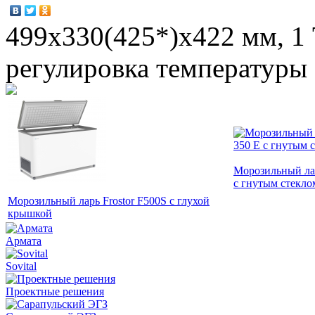
499x330(425*)х422 мм, 1 
регулировка температуры 
Морозильный ла
с гнутым стекл
Морозильный ларь Frostor F500S с глухой
крышкой
Армата
Sovital
Проектные решения