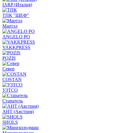
IARP (Италия)
ТПК "ШЕФ"
Мартэл
ANGELO PO
VAKKPRESS
POZIS
Север
COSTAN
УЗТСО
Старатель
АНТ (Австрия)
SHOLS
Марихолодмаш