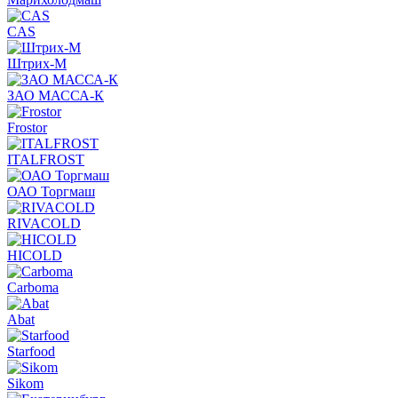
CAS
Штрих-М
ЗАО МАССА-К
Frostor
ITALFROST
ОАО Торгмаш
RIVACOLD
HICOLD
Carboma
Abat
Starfood
Sikom