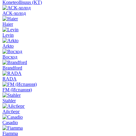
Koneteollisuus (KT)
АСК-холод
Haier
Levin
Arkto
Восход
Brandford
RADA
FM (Испания)
Stahler
Айсберг
Casadio
Fiamma