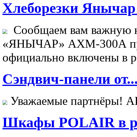
Хлеборезки Янычар 
Сообщаем вам важную н
«ЯНЫЧАР» АХМ-300А пр
официально включены в ре
Сэндвич-панели от..
Уважаемые партнёры! 
Шкафы POLAIR в ре