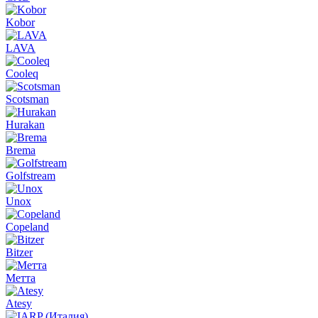
Kobor
LAVA
Cooleq
Scotsman
Hurakan
Brema
Golfstream
Unox
Copeland
Bitzer
Метта
Atesy