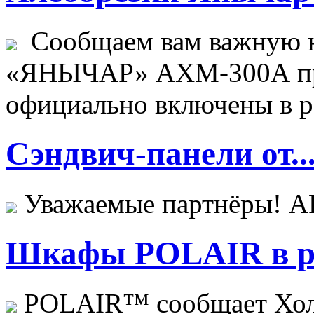
Сообщаем вам важную н
«ЯНЫЧАР» АХМ-300А пр
официально включены в ре
Сэндвич-панели от..
Уважаемые партнёры! 
Шкафы POLAIR в ре
POLAIR™ сообщает Хо