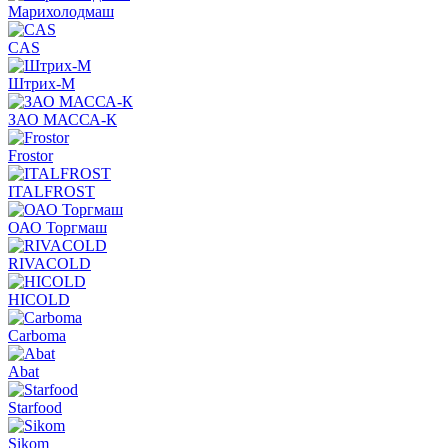
Марихолодмаш
CAS
Штрих-М
ЗАО МАССА-К
Frostor
ITALFROST
ОАО Торгмаш
RIVACOLD
HICOLD
Carboma
Abat
Starfood
Sikom