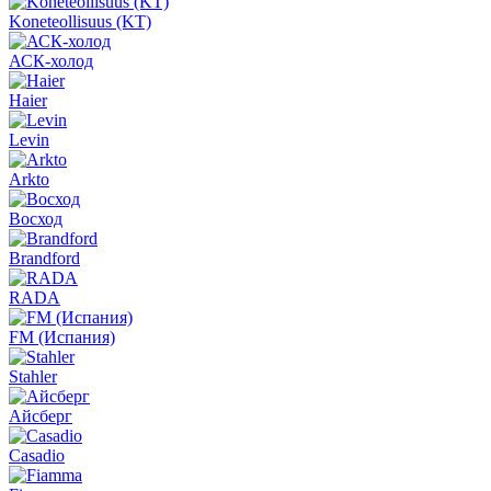
Koneteollisuus (KT)
АСК-холод
Haier
Levin
Arkto
Восход
Brandford
RADA
FM (Испания)
Stahler
Айсберг
Casadio