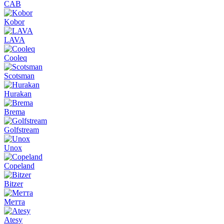
CAB
Kobor
LAVA
Cooleq
Scotsman
Hurakan
Brema
Golfstream
Unox
Copeland
Bitzer
Метта
Atesy