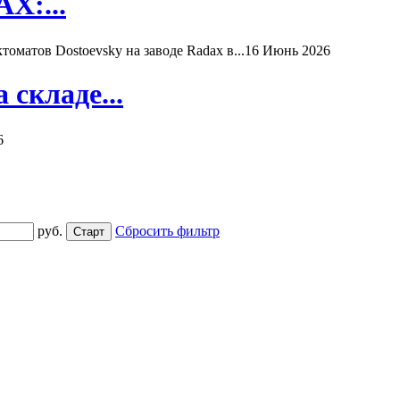
X:...
матов Dostoevsky на заводе Radax в...
16 Июнь 2026
складе...
6
руб.
Сбросить фильтр