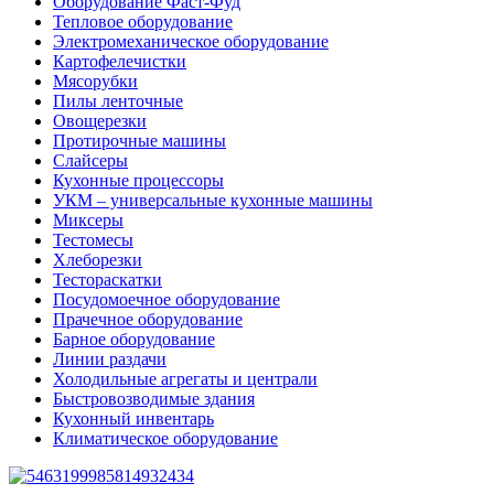
Оборудование Фаст-Фуд
Тепловое оборудование
Электромеханическое оборудование
Картофелечистки
Мясорубки
Пилы ленточные
Овощерезки
Протирочные машины
Слайсеры
Кухонные процессоры
УКМ – универсальные кухонные машины
Миксеры
Тестомесы
Хлеборезки
Тестораскатки
Посудомоечное оборудование
Прачечное оборудование
Барное оборудование
Линии раздачи
Холодильные агрегаты и централи
Быстровозводимые здания
Кухонный инвентарь
Климатическое оборудование