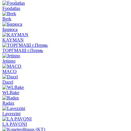
Foodatlas
Berk
Бирюса
KAYMAN
ТОРГМАШ г.Пермь
Jetinno
MACO
Dazzl
WLBake
Radax
Lavezzini
LA PAVONI