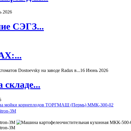
ь 2026
ие СЭГЗ...
X:...
матов Dostoevsky на заводе Radax в...
16 Июнь 2026
складе...
6
а мойки корнеплодов ТОРГМАШ (Пермь) ММК-300-02