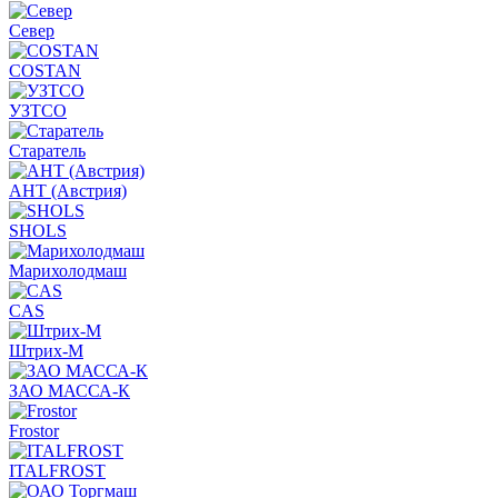
Север
COSTAN
УЗТСО
Старатель
АНТ (Австрия)
SHOLS
Марихолодмаш
CAS
Штрих-М
ЗАО МАССА-К
Frostor
ITALFROST