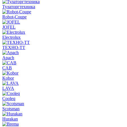
Тулаторгтехника
Robot-Coupe
JOFEL
Electrolux
ТЕХНО-ТТ
Apach
CAB
Kobor
LAVA
Cooleq
Scotsman
Hurakan