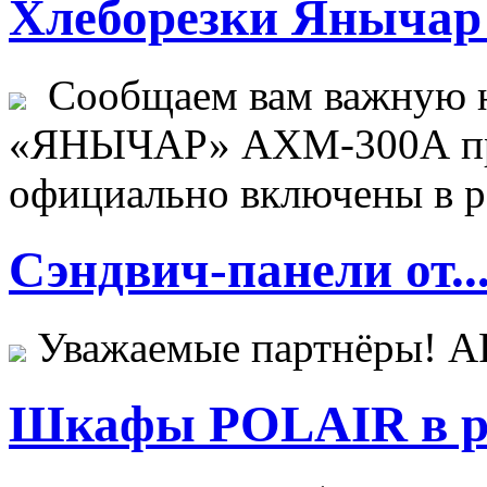
Хлеборезки Янычар 
Сообщаем вам важную н
«ЯНЫЧАР» АХМ-300А пр
официально включены в ре
Сэндвич-панели от..
Уважаемые партнёры! 
Шкафы POLAIR в ре