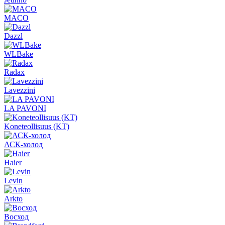
MACO
Dazzl
WLBake
Radax
Lavezzini
LA PAVONI
Koneteollisuus (KT)
АСК-холод
Haier
Levin
Arkto
Восход