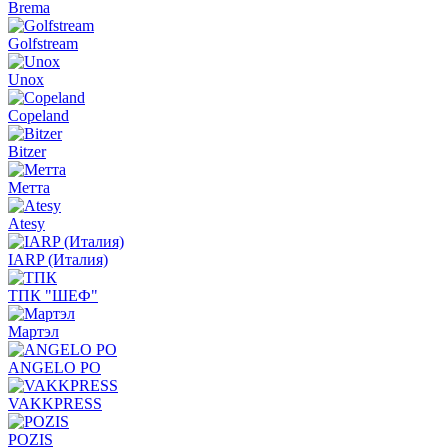
Brema
Golfstream
Unox
Copeland
Bitzer
Метта
Atesy
IARP (Италия)
ТПК "ШЕФ"
Мартэл
ANGELO PO
VAKKPRESS
POZIS