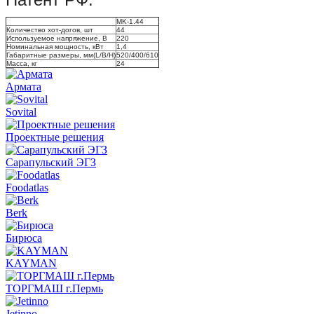
MK-1.44
Количество хот-догов, шт
44
Используемое напряжение, В
220
Номинальная мощность, кВт
1,4
Габаритные размеры, мм(L/B/H)
520/400/610
Масса, кг
24
Армата
Sovital
Проектные решения
Сарапульский ЭГЗ
Foodatlas
Berk
Бирюса
KAYMAN
ТОРГМАШ г.Пермь
Jetinno