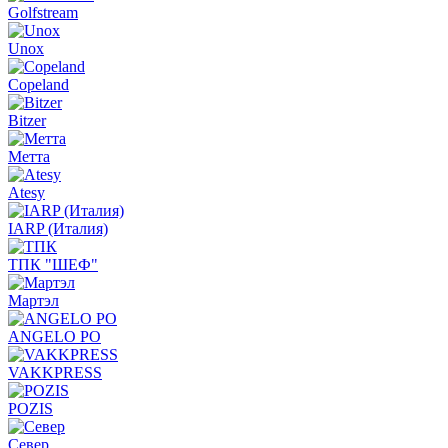
Golfstream
Unox
Copeland
Bitzer
Метта
Atesy
IARP (Италия)
ТПК "ШЕФ"
Мартэл
ANGELO PO
VAKKPRESS
POZIS
Север