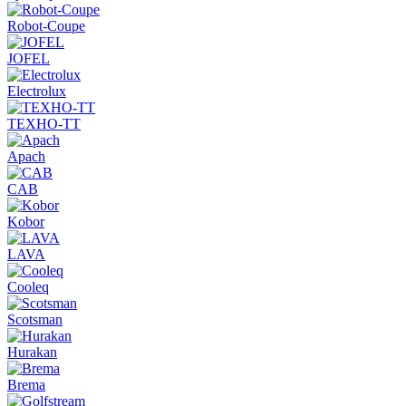
Robot-Coupe
JOFEL
Electrolux
ТЕХНО-ТТ
Apach
CAB
Kobor
LAVA
Cooleq
Scotsman
Hurakan
Brema