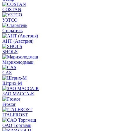
COSTAN
УЗТСО
Старатель
АНТ (Австрия)
SHOLS
Марихолодмаш
CAS
Штрих-М
ЗАО МАССА-К
Frostor
ITALFROST
ОАО Торгмаш