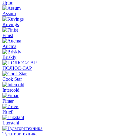
Ugur
Assum
Kuvings
Finist
Aucma
Briskly
ПОЛЮС-САР
Cook Star
Intercold
Fimar
Иней
Luxstahl
Тулаторгтехника