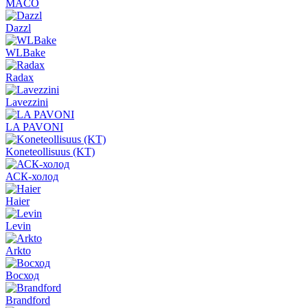
MACO
Dazzl
WLBake
Radax
Lavezzini
LA PAVONI
Koneteollisuus (KT)
АСК-холод
Haier
Levin
Arkto
Восход
Brandford