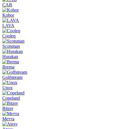
CAB
Kobor
LAVA
Cooleq
Scotsman
Hurakan
Brema
Golfstream
Unox
Copeland
Bitzer
Метта