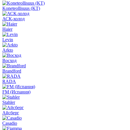
Koneteollisuus (KT)
АСК-холод
Haier
Levin
Arkto
Восход
Brandford
RADA
FM (Испания)
Stahler
Айсберг
Casadio