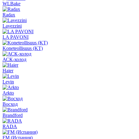
WLBake
Radax
Lavezzini
LA PAVONI
Koneteollisuus (KT)
АСК-холод
Haier
Levin
Arkto
Восход
Brandford
RADA
FM (Испания)