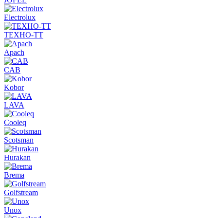
Electrolux
ТЕХНО-ТТ
Apach
CAB
Kobor
LAVA
Cooleq
Scotsman
Hurakan
Brema
Golfstream
Unox