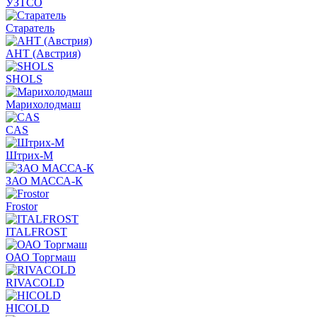
УЗТСО
Старатель
АНТ (Австрия)
SHOLS
Марихолодмаш
CAS
Штрих-М
ЗАО МАССА-К
Frostor
ITALFROST
ОАО Торгмаш
RIVACOLD
HICOLD