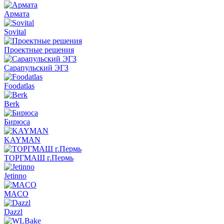
Армата
Sovital
Проектные решения
Сарапульский ЭГЗ
Foodatlas
Berk
Бирюса
KAYMAN
ТОРГМАШ г.Пермь
Jetinno
MACO
Dazzl