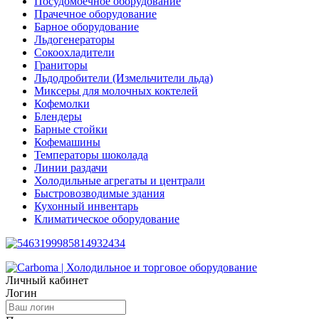
Посудомоечное оборудование
Прачечное оборудование
Барное оборудование
Льдогенераторы
Сокоохладители
Граниторы
Льдодробители (Измельчители льда)
Миксеры для молочных коктелей
Кофемолки
Блендеры
Барные стойки
Кофемашины
Температоры шоколада
Линии раздачи
Холодильные агрегаты и централи
Быстровозводимые здания
Кухонный инвентарь
Климатическое оборудование
Личный кабинет
Логин