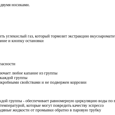
с двумя носиками.
ить углекислый газ, который тормозит экстракцию вкусоаромати
ание и кнопку остановки
пасности
лючает любое капание из группы
 каждой группы
икробными свойствами и не подвержен коррозии
ждой группы - обеспечивает равномерную циркуляцию воды по все
температурой, которые могут повредить качеству эспрессо
одяные жидкости от промывки обратно в паровую трубку