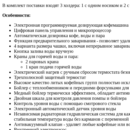
В комплект поставки входят 3 холдера: 1 с одним носиком и 2 
Особенности:
Электронная программируемая дозирующая кофемашина
Цифровая панель управления и микропроцессор
Автоматическая дозировка кофе, воды и пара
Функция предварительного заваривания - позволяет удал
4 варианта размера чашки, включая непрерывное заварив
Кнопка залива воды вручную
Краны для горячей воды и пара:
2 паровых крана
1 кран подачи горячей воды
Электрический нагрев с ручным сбросом термостата безо
Трехполюсной защитный термостат
Высокое качество литых кофейных групп полностью иск
Бойлер с теплообменником и передними форсунками для
Медный бойлер термически эффективен, обладает антим
Двойная шкала для контроля давления помпы и бойлера
Контроль уровня воды с помощью смотрового стекла
Электронный автоматический датчик уровня воды
Независимая радиаторная гидравлическая система для ка
стабильная температура воды без карманов с переменной 
Антивакуумный клапан - удаляет любые кофейные или в
Внутренний электронасос