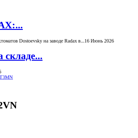
X:...
матов Dostoevsky на заводе Radax в...
16 Июнь 2026
складе...
6
RT3MN
T2VN