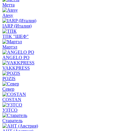
Метта
Atesy
IARP (Италия)
ТПК "ШЕФ"
Мартэл
ANGELO PO
VAKKPRESS
POZIS
Север
COSTAN
УЗТСО
Старатель