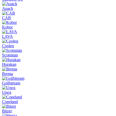
Apach
CAB
Kobor
LAVA
Cooleq
Scotsman
Hurakan
Brema
Golfstream
Unox
Copeland
Bitzer