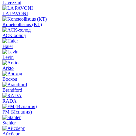
Lavezzini
LA PAVONI
Koneteollisuus (KT)
АСК-холод
Haier
Levin
Arkto
Восход
Brandford
RADA
FM (Испания)
Stahler
Айсберг