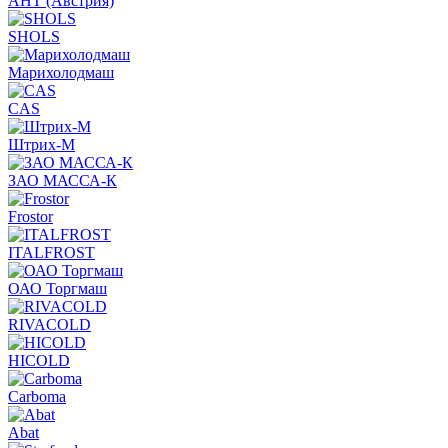
АНТ (Австрия)
SHOLS
Марихолодмаш
CAS
Штрих-М
ЗАО МАССА-К
Frostor
ITALFROST
ОАО Торгмаш
RIVACOLD
HICOLD
Carboma
Abat