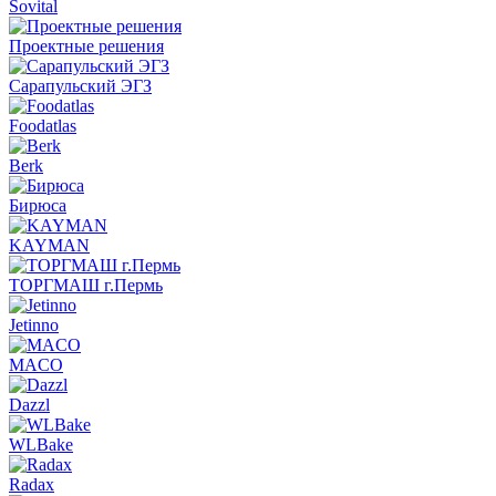
Sovital
Проектные решения
Сарапульский ЭГЗ
Foodatlas
Berk
Бирюса
KAYMAN
ТОРГМАШ г.Пермь
Jetinno
MACO
Dazzl
WLBake
Radax