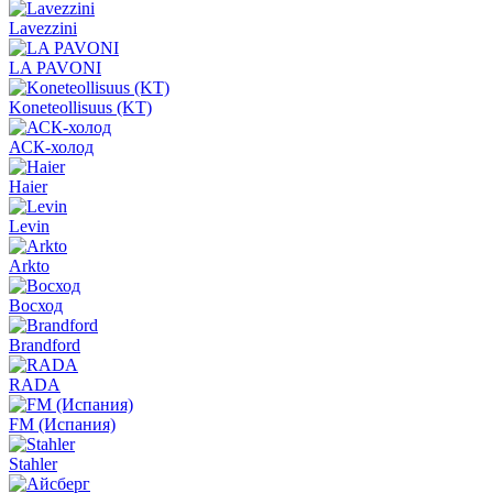
Lavezzini
LA PAVONI
Koneteollisuus (KT)
АСК-холод
Haier
Levin
Arkto
Восход
Brandford
RADA
FM (Испания)
Stahler