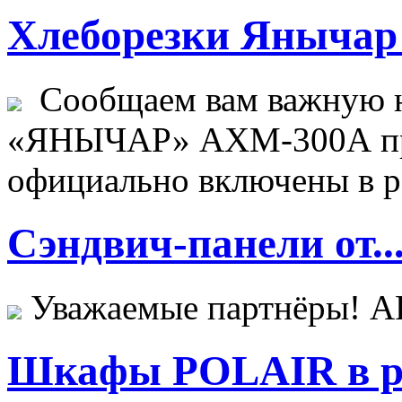
Хлеборезки Янычар 
Сообщаем вам важную н
«ЯНЫЧАР» АХМ-300А пр
официально включены в ре
Сэндвич-панели от..
Уважаемые партнёры! 
Шкафы POLAIR в ре