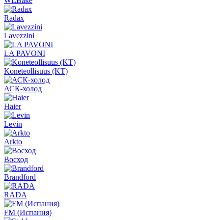
WLBake
Radax
Lavezzini
LA PAVONI
Koneteollisuus (KT)
АСК-холод
Haier
Levin
Arkto
Восход
Brandford
RADA
FM (Испания)