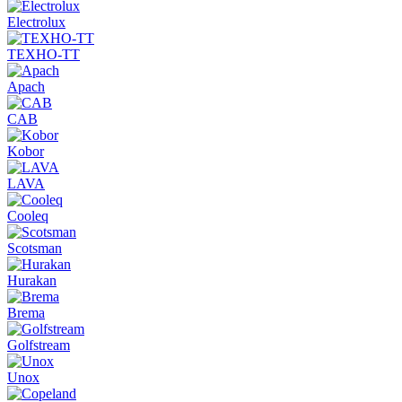
Electrolux
ТЕХНО-ТТ
Apach
CAB
Kobor
LAVA
Cooleq
Scotsman
Hurakan
Brema
Golfstream
Unox