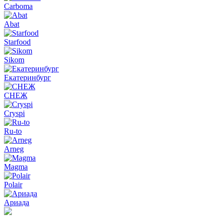
Carboma
Abat
Starfood
Sikom
Екатеринбург
СНЕЖ
Cryspi
Ru-to
Arneg
Magma
Polair
Ариада