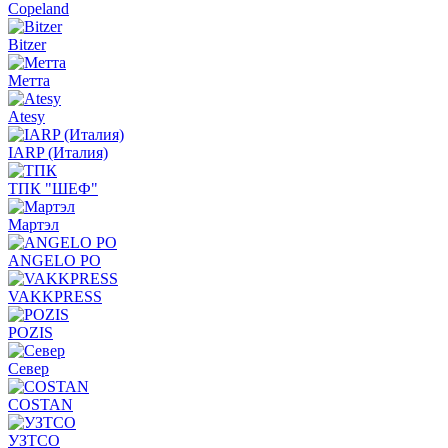
Copeland
Bitzer
Метта
Atesy
IARP (Италия)
ТПК "ШЕФ"
Мартэл
ANGELO PO
VAKKPRESS
POZIS
Север
COSTAN
УЗТСО