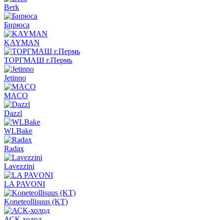
Berk
Бирюса
KAYMAN
ТОРГМАШ г.Пермь
Jetinno
MACO
Dazzl
WLBake
Radax
Lavezzini
LA PAVONI
Koneteollisuus (KT)
АСК-холод