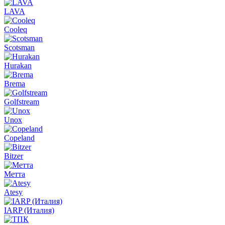
LAVA
Cooleq
Scotsman
Hurakan
Brema
Golfstream
Unox
Copeland
Bitzer
Метта
Atesy
IARP (Италия)