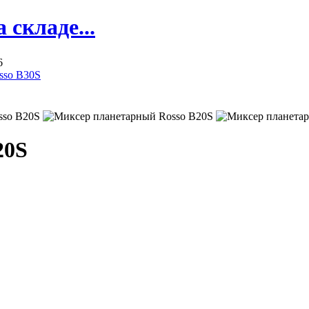
складе...
6
sso B30S
20S