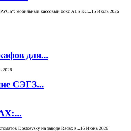
РУСЬ": мобильный кассовый бокс ALS КС...
15 Июль 2026
афов для...
ь 2026
ие СЭГЗ...
X:...
матов Dostoevsky на заводе Radax в...
16 Июнь 2026