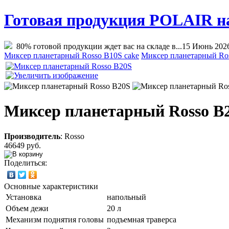
Готовая продукция POLAIR на 
80% готовой продукции ждет вас на складе в...
15 Июнь 202
Миксер планетарный Rosso B10S cake
Миксер планетарный Ro
Миксер планетарный Rosso B
Производитель
:
Rosso
46649 руб.
Поделиться:
Основные характеристики
Установка
напольный
Объем дежи
20 л
Механизм поднятия головы
подъемная траверса