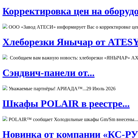
Корректировка цен на оборудо
ООО «Завод АТЕСИ» информирует Вас о корректировке цен н
Хлеборезки Янычар от ATESY.
Сообщаем вам важную новость: хлеборезки «ЯНЫЧАР» АХМ
Сэндвич-панели от...
Уважаемые партнёры! АРИАДА™...
29 Июль 2026
Шкафы POLAIR в реестре...
POLAIR™ сообщает Холодильные шкафы Gm/Sm внесены...
Новинка от компании «КС-РУС