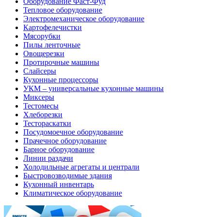
Оборудование Фаст-Фуд
Тепловое оборудование
Электромеханическое оборудование
Картофелечистки
Мясорубки
Пилы ленточные
Овощерезки
Протирочные машины
Слайсеры
Кухонные процессоры
УКМ – универсальные кухонные машины
Миксеры
Тестомесы
Хлеборезки
Тестораскатки
Посудомоечное оборудование
Прачечное оборудование
Барное оборудование
Линии раздачи
Холодильные агрегаты и централи
Быстровозводимые здания
Кухонный инвентарь
Климатическое оборудование