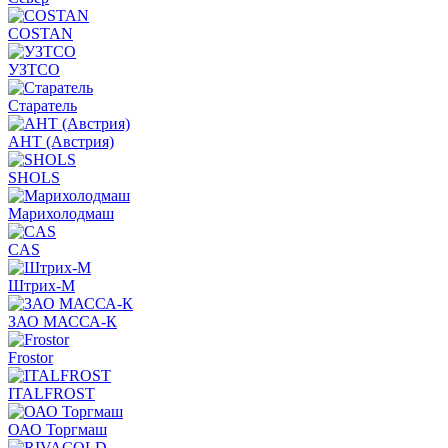
COSTAN
УЗТСО
Старатель
АНТ (Австрия)
SHOLS
Марихолодмаш
CAS
Штрих-М
ЗАО МАССА-К
Frostor
ITALFROST
ОАО Торгмаш