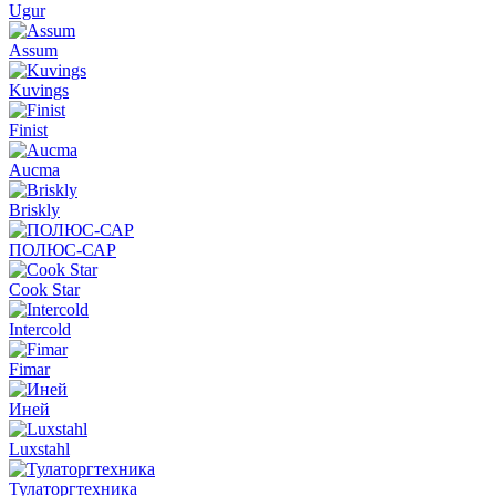
Ugur
Assum
Kuvings
Finist
Aucma
Briskly
ПОЛЮС-САР
Cook Star
Intercold
Fimar
Иней
Luxstahl
Тулаторгтехника