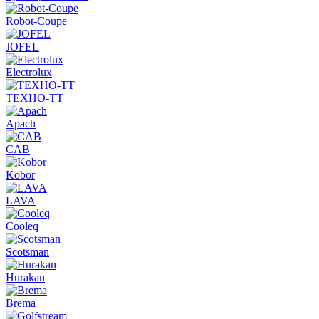
Robot-Coupe
JOFEL
Electrolux
ТЕХНО-ТТ
Apach
CAB
Kobor
LAVA
Cooleq
Scotsman
Hurakan
Brema