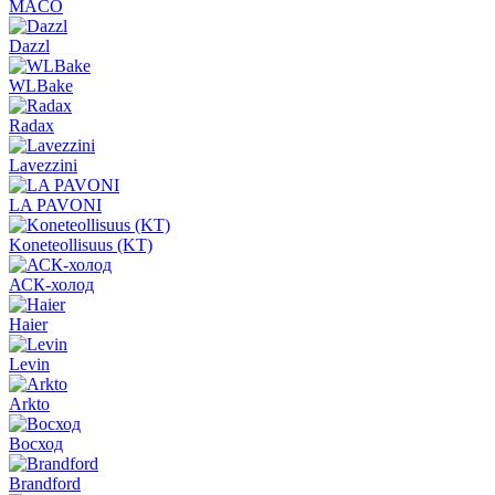
MACO
Dazzl
WLBake
Radax
Lavezzini
LA PAVONI
Koneteollisuus (KT)
АСК-холод
Haier
Levin
Arkto
Восход
Brandford