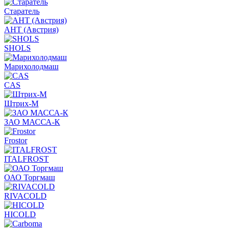
Старатель
АНТ (Австрия)
SHOLS
Марихолодмаш
CAS
Штрих-М
ЗАО МАССА-К
Frostor
ITALFROST
ОАО Торгмаш
RIVACOLD
HICOLD