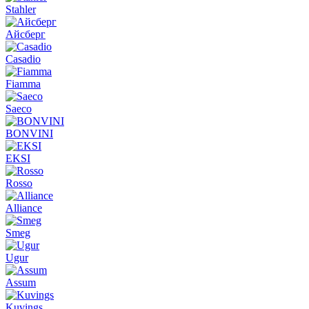
Stahler
Айсберг
Casadio
Fiamma
Saeco
BONVINI
EKSI
Rosso
Alliance
Smeg
Ugur
Assum
Kuvings