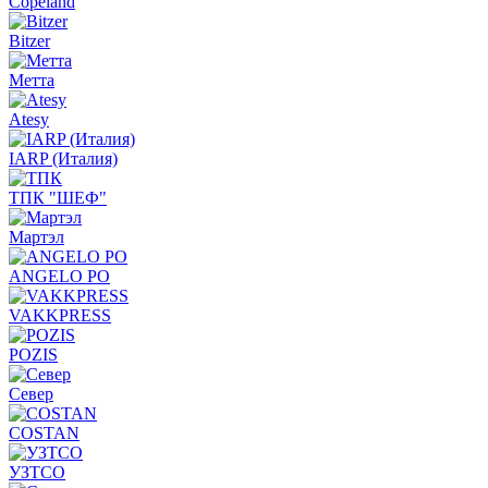
Copeland
Bitzer
Метта
Atesy
IARP (Италия)
ТПК "ШЕФ"
Мартэл
ANGELO PO
VAKKPRESS
POZIS
Север
COSTAN
УЗТСО