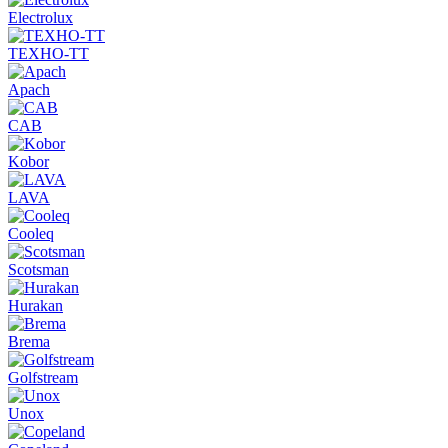
Electrolux
ТЕХНО-ТТ
Apach
CAB
Kobor
LAVA
Cooleq
Scotsman
Hurakan
Brema
Golfstream
Unox