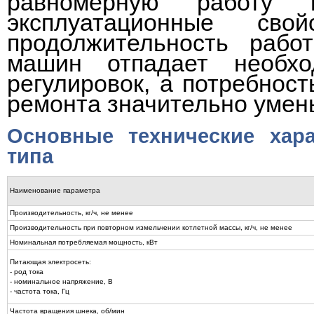
равномерную работу 
эксплуатационные сво
продолжительность рабо
машин отпадает необхо
регулировок, а потребнос
ремонта значительно умен
Основные технические хар
типа
Наименование параметра
Производительность, кг/ч, не менее
Производительность при повторном измельчении котлетной массы, кг/ч, не менее
Номинальная потребляемая мощность, кВт
Питающая электросеть:
- род тока
- номинальное напряжение, В
- частота тока, Гц
Частота вращения шнека, об/мин