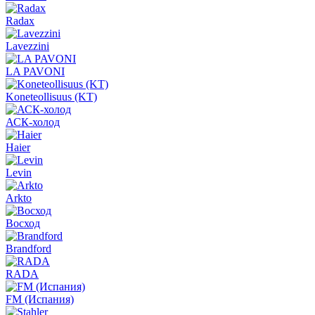
Radax
Lavezzini
LA PAVONI
Koneteollisuus (KT)
АСК-холод
Haier
Levin
Arkto
Восход
Brandford
RADA
FM (Испания)