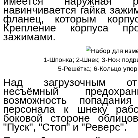
имеется наружная р
навинчивается гайка зажим
фланец, которым корпу
Крепление корпуса про
зажимами.
1-Шпонка; 2-Шнек; 3-Нож подр
5-Решётка; 6-Кольцо упор
Над загрузочным отв
несъёмный предохран
возможность попадания
персонала к шнеку раб
боковой стороне облицо
"Пуск", "Стоп" и "Реверс".