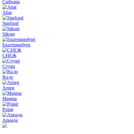
Carboma
Abat
Starfood
Sikom
Екатеринбург
СНЕЖ
Cryspi
Ru-to
Arneg
Magma
Polair
Ариада