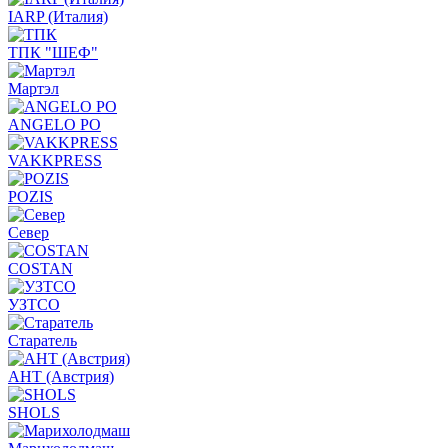
IARP (Италия)
ТПК "ШЕФ"
Мартэл
ANGELO PO
VAKKPRESS
POZIS
Север
COSTAN
УЗТСО
Старатель
АНТ (Австрия)
SHOLS