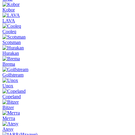
Kobor
LAVA
Cooleq
Scotsman
Hurakan
Brema
Golfstream
Unox
Copeland
Bitzer
Метта
Atesy