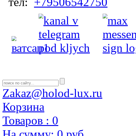
тел:
+79506542750
Zakaz@holod-lux.ru
Корзина
Товаров :
0
На сумму:
0 руб.