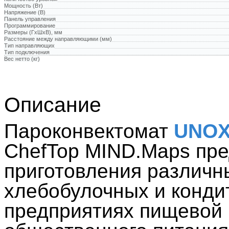
Мощность (Вт)
Напряжение (В)
Панель управления
Программирование
Размеры (ГхШхВ), мм
Расстояние между направляющими (мм)
Тип направляющих
Тип подключения
Вес нетто (кг)
Описание
Пароконвектомат
UNOX
ChefTop MIND.Maps пре
приготовления различн
хлебобулочных и конди
предприятиях пищевой