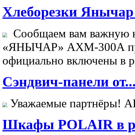
Хлеборезки Янычар 
Сообщаем вам важную н
«ЯНЫЧАР» АХМ-300А пр
официально включены в ре
Сэндвич-панели от..
Уважаемые партнёры! 
Шкафы POLAIR в ре