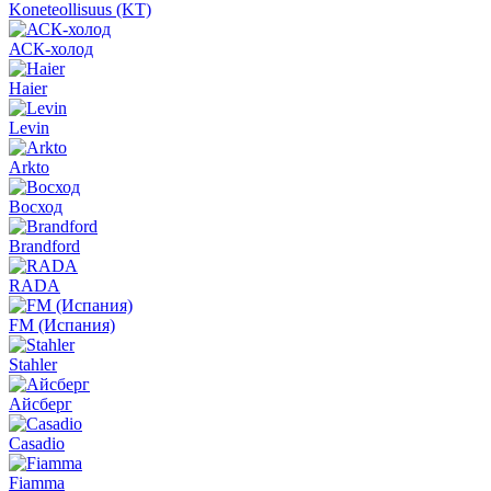
Koneteollisuus (KT)
АСК-холод
Haier
Levin
Arkto
Восход
Brandford
RADA
FM (Испания)
Stahler
Айсберг
Casadio
Fiamma