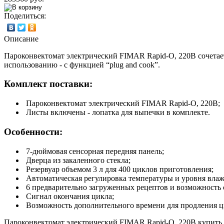
Поделиться:
Описание
Пароконвектомат электрический FIMAR Rapid-O, 220В сочетает 
использованию - с функцией “plug and cook”.
Комплект поставки:
Пароконвектомат электрический FIMAR Rapid-O, 220В;
Листы включены - лопатка для выпечки в комплекте.
Особенности:
7-дюймовая сенсорная передняя панель;
Дверца из закаленного стекла;
Резервуар объемом 3 л для 400 циклов приготовления;
Автоматическая регулировка температуры и уровня влаж
6 предварительно загруженных рецептов и возможность с
Сигнал окончания цикла;
Возможность дополнительного времени для продления ци
Пароконвектомат электрический FIMAR Rapid-O, 220В купить с