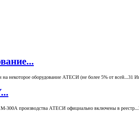
вание...
а некоторое оборудование АТЕСИ (не более 5% от всей...
31 И
..
-300А производства АТЕСИ официально включены в реестр...