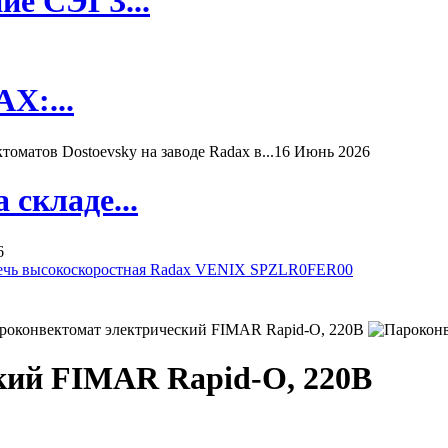
ие СЭГЗ...
X:...
матов Dostoevsky на заводе Radax в...
16 Июнь 2026
складе...
6
ечь высокоскоростная Radax VENIX SPZLR0FER00
кий FIMAR Rapid-O, 220В