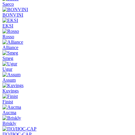
Saeco
BONVINI
EKSI
Rosso
Alliance
Smeg
Ugur
Assum
Kuvings
Finist
Aucma
Briskly
ПОЛЮС-САР