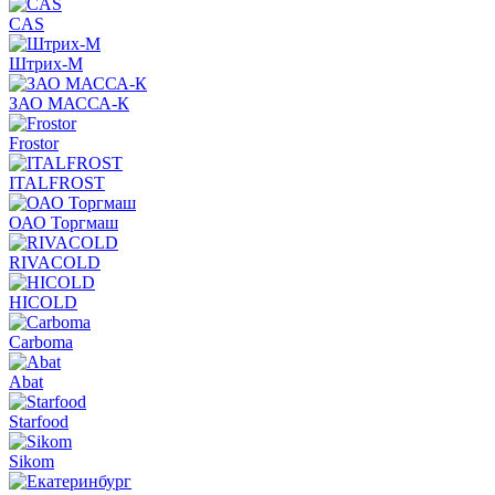
CAS
Штрих-М
ЗАО МАССА-К
Frostor
ITALFROST
ОАО Торгмаш
RIVACOLD
HICOLD
Carboma
Abat
Starfood
Sikom