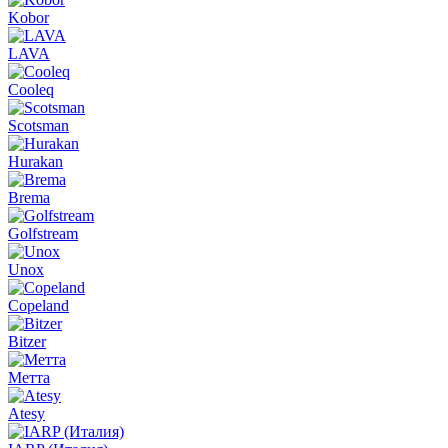
Kobor
LAVA
Cooleq
Scotsman
Hurakan
Brema
Golfstream
Unox
Copeland
Bitzer
Метта
Atesy