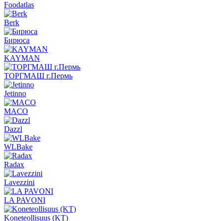
Foodatlas
Berk
Бирюса
KAYMAN
ТОРГМАШ г.Пермь
Jetinno
MACO
Dazzl
WLBake
Radax
Lavezzini
LA PAVONI
Koneteollisuus (KT)