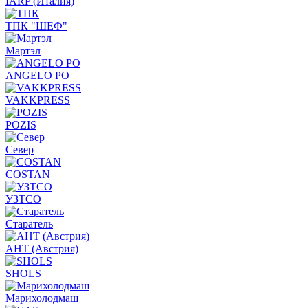
IARP (Италия)
ТПК "ШЕФ"
Мартэл
ANGELO PO
VAKKPRESS
POZIS
Север
COSTAN
УЗТСО
Старатель
АНТ (Австрия)
SHOLS
Марихолодмаш