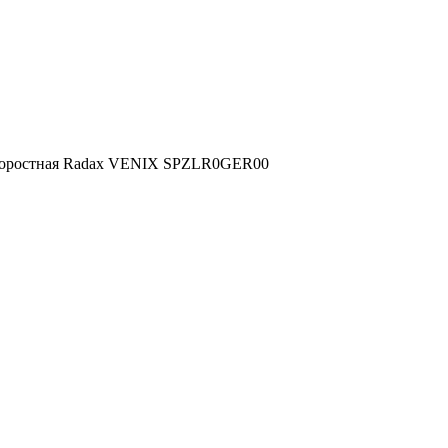
коростная Radax VENIX SPZLR0GER00