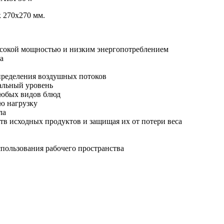
 270х270 мм.
высокой мощностью и низким энергопотреблением
а
спределения воздушных потоков
альный уровень
любых видов блюд
ю нагрузку
ла
тв исходных продуктов и защищая их от потери веса
спользования рабочего пространства