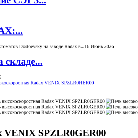
X:...
матов Dostoevsky на заводе Radax в...
16 Июнь 2026
складе...
6
окоскоростная Radax VENIX SPZLR0HER00
ax VENIX SPZLR0GER00