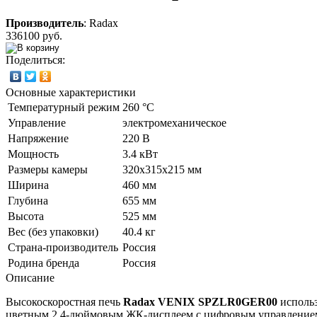
Производитель
:
Radax
336100 руб.
Поделиться:
Основные характеристики
Температурный режим
260 °C
Управление
электромеханическое
Напряжение
220 В
Мощность
3.4 кВт
Размеры камеры
320х315х215 мм
Ширина
460 мм
Глубина
655 мм
Высота
525 мм
Вес (без упаковки)
40.4 кг
Страна-производитель
Россия
Родина бренда
Россия
Описание
Высокоскоростная печь
Radax VENIX SPZLR0GER00
использ
цветным 2,4-дюймовым ЖК-дисплеем с цифровым управлением 