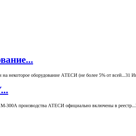
вание...
а некоторое оборудование АТЕСИ (не более 5% от всей...
31 И
..
-300А производства АТЕСИ официально включены в реестр...