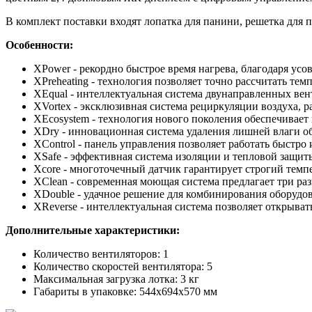
В комплект поставки входят лопатка для панини, решетка для
Особенности:
XPower - рекордно быстрое время нагрева, благодаря у
XPreheating - технология позволяет точно рассчитать те
XEqual - интеллектуальная система двунаправленных вен
XVortex - эксклюзивная система рециркуляции воздуха, 
XEcosystem - технология нового поколения обеспечивае
XDry - инновационная система удаления лишней влаги о
XControl - панель управления позволяет работать быстр
XSafe - эффективная система изоляции и тепловой защит
Xcore - многоточечный датчик гарантирует строгий темп
XClean - современная моющая система предлагает три р
XDouble - удачное решение для комбинирования оборудо
XReverse - интеллектуальная система позволяет открыват
Дополнительные характеристики:
Количество вентиляторов: 1
Количество скоростей вентилятора: 5
Максимальная загрузка лотка: 3 кг​
Габариты в упаковке: 544x694x570 мм