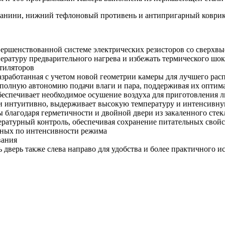
 панини, нижний тефлоновый противень и антипригарный коврик
совершенствованной системе электрических резисторов со сверх
мпературу предварительного нагрева и избежать термического шок
тиляторов​
разработанная с учетом новой геометрии камеры для лучшего ра
т полную автономию подачи влаги и пара, поддерживая их оптим
беспечивает необходимое осушение воздуха для приготовления 
о и интуитивно, выдерживает высокую температуру и интенсивну
ы благодаря герметичности и двойной двери из закаленного стек
ературный контроль, обеспечивая сохранение питательных свойс
азных по интенсивности режима
вания
ь дверь также слева направо для удобства и более практичного и