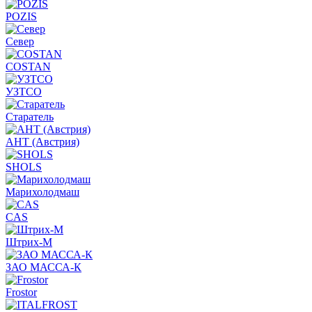
POZIS
Север
COSTAN
УЗТСО
Старатель
АНТ (Австрия)
SHOLS
Марихолодмаш
CAS
Штрих-М
ЗАО МАССА-К
Frostor