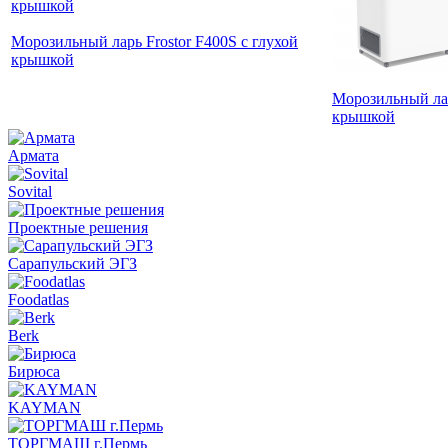
Морозильный ларь Frostor F400S с глухой
крышкой
Морозильный лар
крышкой
Армата
Sovital
Проектные решения
Сарапульский ЭГЗ
Foodatlas
Berk
Бирюса
KAYMAN
ТОРГМАШ г.Пермь