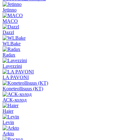
Jetinno
MACO
Dazzl
WLBake
Radax
Lavezzini
LA PAVONI
Koneteollisuus (KT)
АСК-холод
Haier
Levin
Arkto