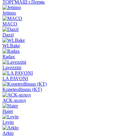
ТОРГМАШ г.Пермь
Jetinno
MACO
Dazzl
WLBake
Radax
Lavezzini
LA PAVONI
Koneteollisuus (KT)
АСК-холод
Haier
Levin
Arkto