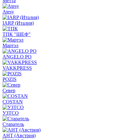
Метта
Atesy
IARP (Италия)
ТПК "ШЕФ"
Мартэл
ANGELO PO
VAKKPRESS
POZIS
Север
COSTAN
УЗТСО
Старатель
АНТ (Австрия)