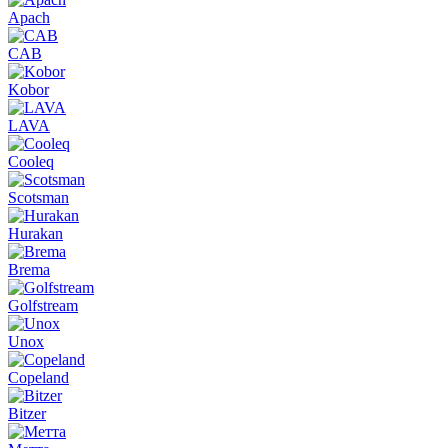
Apach
CAB
Kobor
LAVA
Cooleq
Scotsman
Hurakan
Brema
Golfstream
Unox
Copeland
Bitzer