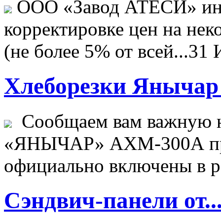
ООО «Завод АТЕСИ» ин
корректировке цен на не
(не более 5% от всей...
31 
Хлеборезки Янычар 
Сообщаем вам важную н
«ЯНЫЧАР» АХМ-300А пр
официально включены в ре
Сэндвич-панели от..