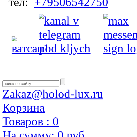
тел:
+79506542750
Zakaz@holod-lux.ru
Корзина
Товаров :
0
На сумму:
0 руб.