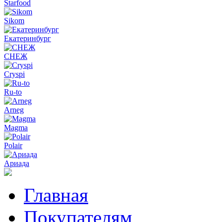
Starfood
Sikom
Екатеринбург
СНЕЖ
Cryspi
Ru-to
Arneg
Magma
Polair
Ариада
Главная
Покупателям