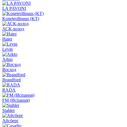
LA PAVONI
Koneteollisuus (KT)
АСК-холод
Haier
Levin
Arkto
Восход
Brandford
RADA
FM (Испания)
Stahler
Айсберг