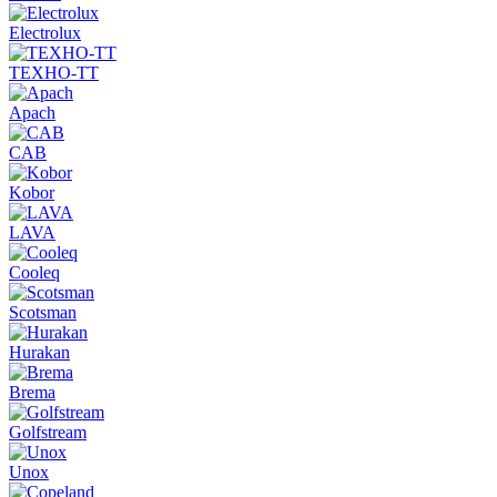
Electrolux
ТЕХНО-ТТ
Apach
CAB
Kobor
LAVA
Cooleq
Scotsman
Hurakan
Brema
Golfstream
Unox