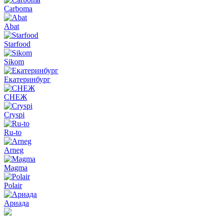
Carboma
Abat
Starfood
Sikom
Екатеринбург
СНЕЖ
Cryspi
Ru-to
Arneg
Magma
Polair
Ариада