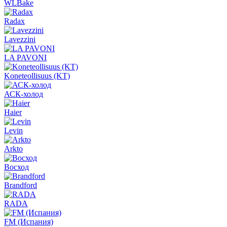
WLBake
Radax
Lavezzini
LA PAVONI
Koneteollisuus (KT)
АСК-холод
Haier
Levin
Arkto
Восход
Brandford
RADA
FM (Испания)