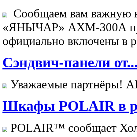
Сообщаем вам важную н
«ЯНЫЧАР» АХМ-300А пр
официально включены в ре
Сэндвич-панели от..
Уважаемые партнёры! 
Шкафы POLAIR в ре
POLAIR™ сообщает Хо