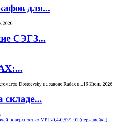
афов для...
ь 2026
ие СЭГЗ...
X:...
матов Dostoevsky на заводе Radax в...
16 Июнь 2026
складе...
6
очей поверхностью МРП-0,4-0,53/1,01 (нержавейка)