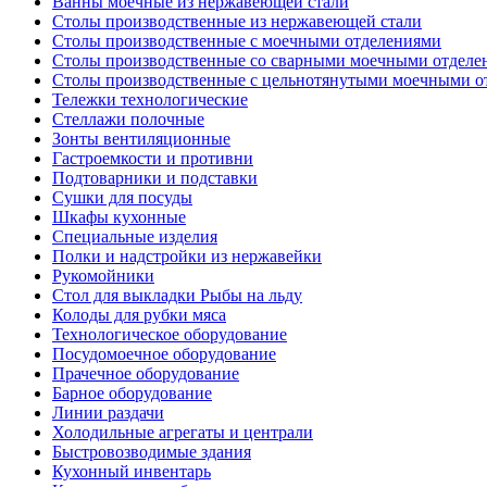
Ванны моечные из нержавеющей стали
Столы производственные из нержавеющей стали
Столы производственные с моечными отделениями
Столы производственные со сварными моечными отделе
Столы производственные с цельнотянутыми моечными о
Тележки технологические
Стеллажи полочные
Зонты вентиляционные
Гастроемкости и противни
Подтоварники и подставки
Сушки для посуды
Шкафы кухонные
Специальные изделия
Полки и надстройки из нержавейки
Рукомойники
Стол для выкладки Рыбы на льду
Колоды для рубки мяса
Технологическое оборудование
Посудомоечное оборудование
Прачечное оборудование
Барное оборудование
Линии раздачи
Холодильные агрегаты и централи
Быстровозводимые здания
Кухонный инвентарь