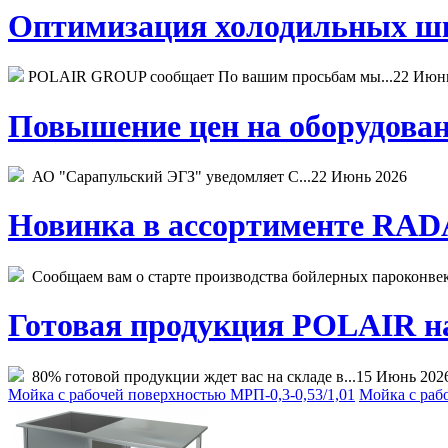
Оптимизация холодильных шк
POLAIR GROUP сообщает По вашим просьбам мы...
22 Июн
Повышение цен на оборудован
АО "Сарапульский ЭГЗ" уведомляет С...
22 Июнь 2026
Новинка в ассортименте RADA
Сообщаем вам о старте производства бойлерных пароконвекто
Готовая продукция POLAIR на 
80% готовой продукции ждет вас на складе в...
15 Июнь 202
Мойка с рабочей поверхностью МРП-0,3-0,53/1,01
Мойка с раб