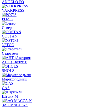
ANGELO PO
VAKKPRESS
POZIS
Север
COSTAN
УЗТСО
Старатель
АНТ (Австрия)
SHOLS
Марихолодмаш
CAS
Штрих-М
ЗАО МАССА-К