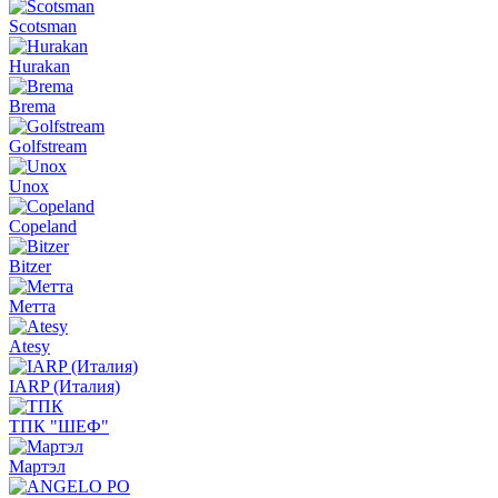
Scotsman
Hurakan
Brema
Golfstream
Unox
Copeland
Bitzer
Метта
Atesy
IARP (Италия)
ТПК "ШЕФ"
Мартэл