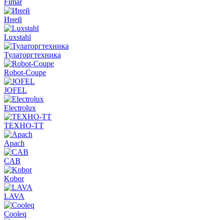
Fimar
Иней
Luxstahl
Тулаторгтехника
Robot-Coupe
JOFEL
Electrolux
ТЕХНО-ТТ
Apach
CAB
Kobor
LAVA
Cooleq