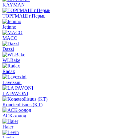
KAYMAN
ТОРГМАШ г.Пермь
Jetinno
MACO
Dazzl
WLBake
Radax
Lavezzini
LA PAVONI
Koneteollisuus (KT)
АСК-холод
Haier
Levin