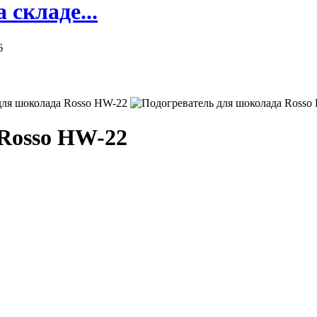
складе...
6
 Rosso HW-22