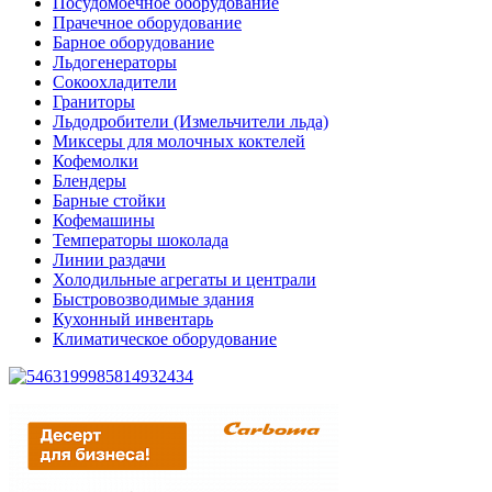
Посудомоечное оборудование
Прачечное оборудование
Барное оборудование
Льдогенераторы
Сокоохладители
Граниторы
Льдодробители (Измельчители льда)
Миксеры для молочных коктелей
Кофемолки
Блендеры
Барные стойки
Кофемашины
Температоры шоколада
Линии раздачи
Холодильные агрегаты и централи
Быстровозводимые здания
Кухонный инвентарь
Климатическое оборудование