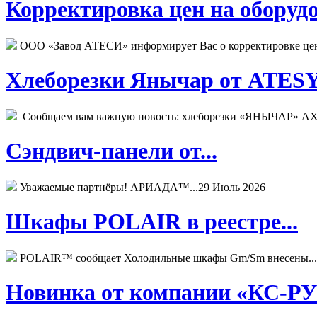
Корректировка цен на оборудо
ООО «Завод АТЕСИ» информирует Вас о корректировке цен н
Хлеборезки Янычар от ATESY.
Сообщаем вам важную новость: хлеборезки «ЯНЫЧАР» АХМ
Сэндвич-панели от...
Уважаемые партнёры! АРИАДА™...
29 Июль 2026
Шкафы POLAIR в реестре...
POLAIR™ сообщает Холодильные шкафы Gm/Sm внесены...
Новинка от компании «КС-РУС