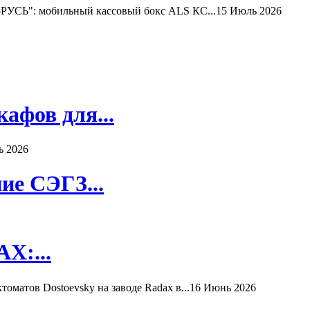
РУСЬ": мобильный кассовый бокс ALS КС...
15 Июль 2026
афов для...
ь 2026
ие СЭГЗ...
X:...
матов Dostoevsky на заводе Radax в...
16 Июнь 2026