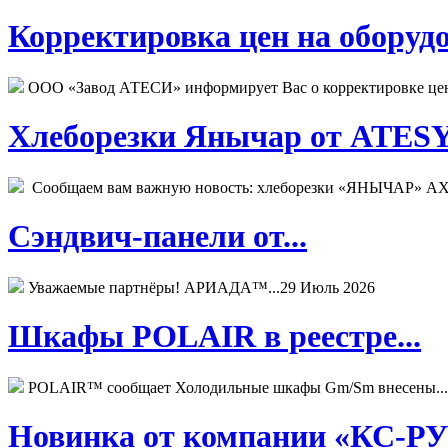
Корректировка цен на оборудо
ООО «Завод АТЕСИ» информирует Вас о корректировке цен н
Хлеборезки Янычар от ATESY.
Сообщаем вам важную новость: хлеборезки «ЯНЫЧАР» АХМ
Сэндвич-панели от...
Уважаемые партнёры! АРИАДА™...
29 Июль 2026
Шкафы POLAIR в реестре...
POLAIR™ сообщает Холодильные шкафы Gm/Sm внесены...
Новинка от компании «КС-РУС