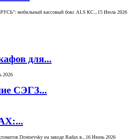
РУСЬ": мобильный кассовый бокс ALS КС...
15 Июль 2026
афов для...
ь 2026
ие СЭГЗ...
X:...
матов Dostoevsky на заводе Radax в...
16 Июнь 2026