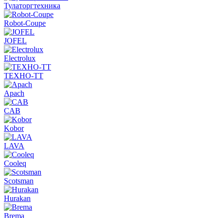
Тулаторгтехника
Robot-Coupe
JOFEL
Electrolux
ТЕХНО-ТТ
Apach
CAB
Kobor
LAVA
Cooleq
Scotsman
Hurakan
Brema