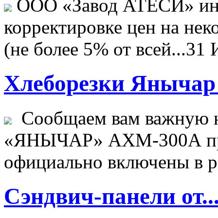
ООО «Завод АТЕСИ» ин
корректировке цен на не
(не более 5% от всей...
31 
Хлеборезки Янычар 
Сообщаем вам важную н
«ЯНЫЧАР» АХМ-300А пр
официально включены в ре
Сэндвич-панели от..