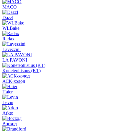
MACO
Dazzl
WLBake
Radax
Lavezzini
LA PAVONI
Koneteollisuus (KT)
АСК-холод
Haier
Levin
Arkto
Восход