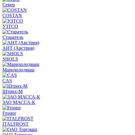
Север
COSTAN
УЗТСО
Старатель
АНТ (Австрия)
SHOLS
Марихолодмаш
CAS
Штрих-М
ЗАО МАССА-К
Frostor
ITALFROST
ОАО Торгмаш